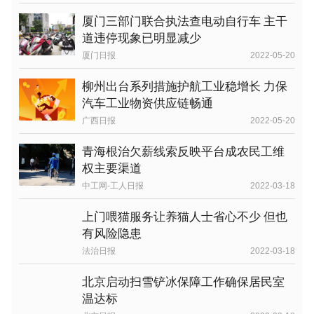
厦门三部门联合执法查电动自行车 主干
道违停现象已明显减少
厦门日报
2022-05-20
柳州出台系列措施护航工业稳增长 力保
汽车工业物资供应链畅通
广西日报
2022-05-20
青海根治欠薪线索反映平台成农民工维
权主要渠道
中工网-工人日报
2022-03-18
上门喂猫服务让养猫人士省心不少 但也
有风险隐患
法治日报
2022-03-18
北京启动扫雪铲冰保障工作确保居民室
温达标