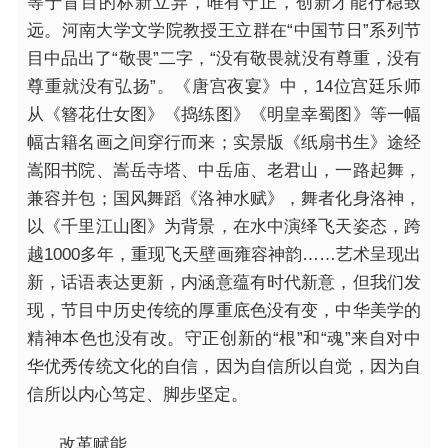
等于盲目的标新立异，唯有守正，创新才能行稳致
远。河南大学文学院教授王立群在“中国节日”系列节
目中品出了“敬畏”二字，“没有敬畏就没有尊重，没有
尊重就没有弘扬”。《唐宫夜宴》中，14位宫廷乐师
从《簪花仕女图》《捣练图》《明皇幸蜀图》等一幅
幅古籍名画之间穿行而来；实景版《纸扇书生》途经
嵩阳书院、嵩岳寺塔、中岳庙、老君山，一路起舞，
兼容并包；国风舞蹈《洛神水赋》，舞者化身洛神，
以《千里江山图》为背景，在水中演绎飞天姿态，跨
越1000多年，重现飞天壁画雍容神韵……艺术呈现出
新，话语表达更新，内涵意蕴有时代新意，但我们发
现，节目中历史传统的厚重底色没有变，中华美学的
精神本色也没有改。守正创新的“根”和“魂”来自对中
华优秀传统文化的自信，因为自信所以自觉，因为自
信所以内心笃定、脚步坚定。
改革赋能