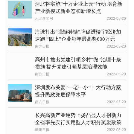
河北将实施“十万企业上云”行动 培育新
产业新模式新业态和新增长点
河北新闻网
2022-05-20
海珠打出“强链补链”牌促进楼宇经济加
速跑 “四上”企业每年最高奖600万元
南方日报
2022-05-20
高州市推出党建引领乡村“微”治理十条
措施 提升党建引领基层治理效能
南方日报
2022-05-20
深圳发布关爱“一老一小”十大行动方案
提升民政兜底保障水平
南方日报
2022-05-20
长兴高新产业逆势上扬凸显人才创新力
全省率先实行实用型人才积分奖励政策
湖州日报
2022-05-20