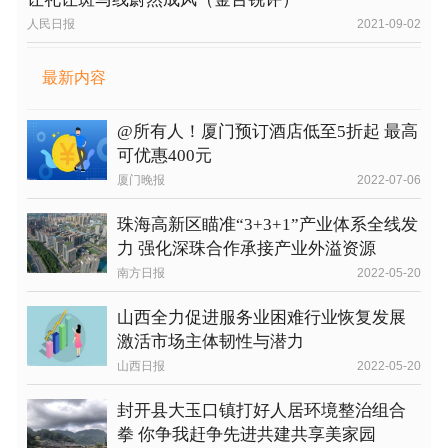
人民日报
2021-09-02
最新内容
@所有人！厦门预订酒店低至5折起 最高
可优惠400元
厦门晚报
2022-07-06
珠海高新区瞄准“3+3+1”产业体系全线发
力 强化深珠合作承接产业外溢资源
南方日报
2022-05-20
山西全力促进服务业困难行业恢复发展
激活市场主体韧性与潜力
山西日报
2022-05-20
封开县大玉口镇打好人居环境整治组合
拳 你争我赶争先进共建共享美家园