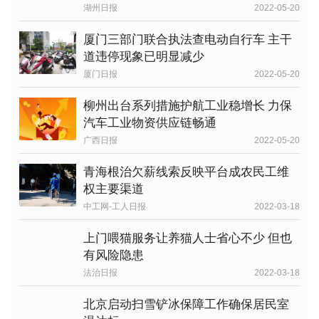
湖州日报
2022-05-20
厦门三部门联合执法查电动自行车 主干
道违停现象已明显减少
厦门日报
2022-05-20
柳州出台系列措施护航工业稳增长 力保
汽车工业物资供应链畅通
广西日报
2022-05-20
青海根治欠薪线索反映平台成农民工维
权主要渠道
中工网-工人日报
2022-03-18
上门喂猫服务让养猫人士省心不少 但也
有风险隐患
法治日报
2022-03-18
北京启动扫雪铲冰保障工作确保居民室