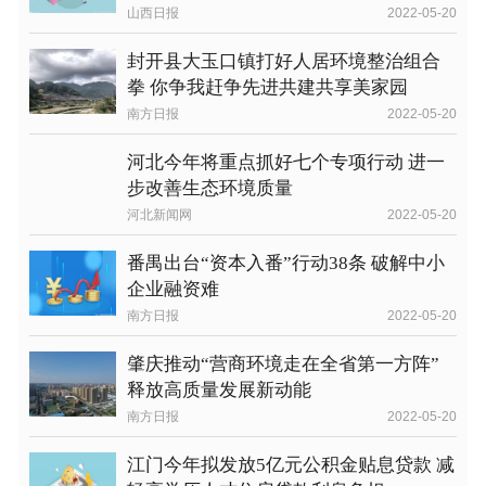
山西日报
2022-05-20
封开县大玉口镇打好人居环境整治组合
拳 你争我赶争先进共建共享美家园
南方日报
2022-05-20
河北今年将重点抓好七个专项行动 进一
步改善生态环境质量
河北新闻网
2022-05-20
番禺出台“资本入番”行动38条 破解中小
企业融资难
南方日报
2022-05-20
肇庆推动“营商环境走在全省第一方阵”
释放高质量发展新动能
南方日报
2022-05-20
江门今年拟发放5亿元公积金贴息贷款 减