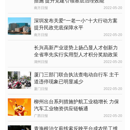
措施 提升党建引领基层治理效能
南方日报
2022-05-20
深圳发布关爱“一老一小”十大行动方案
提升民政兜底保障水平
南方日报
2022-05-20
长兴高新产业逆势上扬凸显人才创新力
全省率先实行实用型人才积分奖励政策
湖州日报
2022-05-20
厦门三部门联合执法查电动自行车 主干
道违停现象已明显减少
厦门日报
2022-05-20
柳州出台系列措施护航工业稳增长 力保
汽车工业物资供应链畅通
广西日报
2022-05-20
青海根治欠薪线索反映平台成农民工维