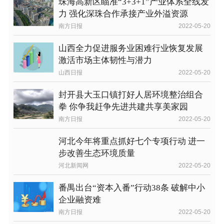
珠海高新区瞄准“3+3+1”产业体系全线发
力 强化深珠合作承接产业外溢资源
南方日报
2022-05-20
山西全力促进服务业困难行业恢复发展
激活市场主体韧性与潜力
山西日报
2022-05-20
封开县大玉口镇打好人居环境整治组合
拳 你争我赶争先进共建共享美家园
南方日报
2022-05-20
河北今年将重点抓好七个专项行动 进一
步改善生态环境质量
河北新闻网
2022-05-20
番禺出台“资本入番”行动38条 破解中小
企业融资难
南方日报
2022-05-20