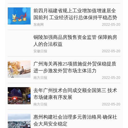
前四月福建省规上工业增加值增速居全
国前列 工业经济运行总体保持平稳态势
东南网
2022-05-20
铜陵加强商品房预售资金监管 保障购房
人的合法权益
安徽日报
2022-05-20
广州海关再推25项措施促外贸保稳提质
进一步激发外贸市场主体活力
南方日报
2022-05-20
去年广州技术合同成交额全国第三 技术
市场健康有序发展
南方日报
2022-05-20
惠州构建社会治理多元善治格局 确保社
会大局安全稳定