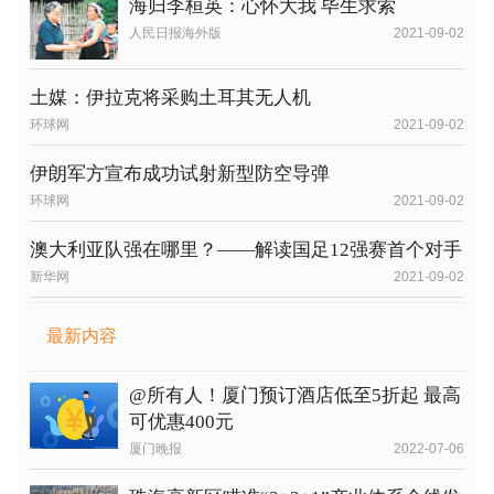
海归李桓英：心怀大我 毕生求索
人民日报海外版
2021-09-02
土媒：伊拉克将采购土耳其无人机
环球网
2021-09-02
伊朗军方宣布成功试射新型防空导弹
环球网
2021-09-02
澳大利亚队强在哪里？——解读国足12强赛首个对手
新华网
2021-09-02
最新内容
@所有人！厦门预订酒店低至5折起 最高
可优惠400元
厦门晚报
2022-07-06