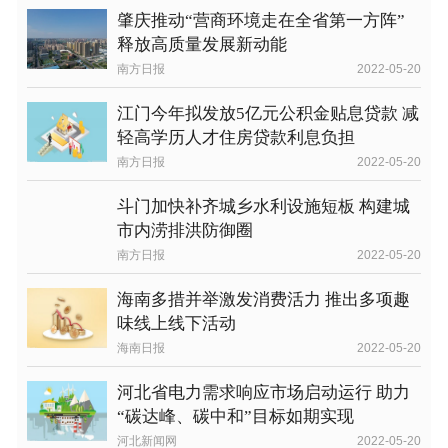
肇庆推动“营商环境走在全省第一方阵”
释放高质量发展新动能
南方日报
2022-05-20
江门今年拟发放5亿元公积金贴息贷款 减
轻高学历人才住房贷款利息负担
南方日报
2022-05-20
斗门加快补齐城乡水利设施短板 构建城
市内涝排洪防御圈
南方日报
2022-05-20
海南多措并举激发消费活力 推出多项趣
味线上线下活动
海南日报
2022-05-20
河北省电力需求响应市场启动运行 助力
“碳达峰、碳中和”目标如期实现
河北新闻网
2022-05-20