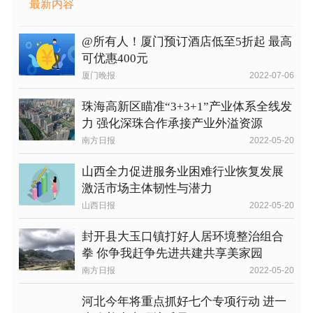
最新内容
@所有人！厦门预订酒店低至5折起 最高
可优惠400元
厦门晚报
2022-07-06
珠海高新区瞄准“3+3+1”产业体系全线发
力 强化深珠合作承接产业外溢资源
南方日报
2022-05-20
山西全力促进服务业困难行业恢复发展
激活市场主体韧性与潜力
山西日报
2022-05-20
封开县大玉口镇打好人居环境整治组合
拳 你争我赶争先进共建共享美家园
南方日报
2022-05-20
河北今年将重点抓好七个专项行动 进一