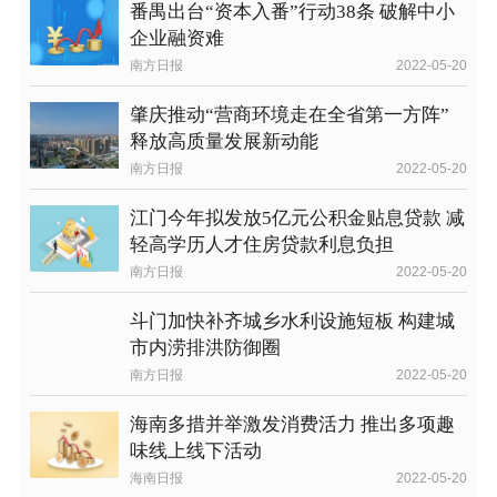
番禺出台“资本入番”行动38条 破解中小
企业融资难
南方日报
2022-05-20
肇庆推动“营商环境走在全省第一方阵”
释放高质量发展新动能
南方日报
2022-05-20
江门今年拟发放5亿元公积金贴息贷款 减
轻高学历人才住房贷款利息负担
南方日报
2022-05-20
斗门加快补齐城乡水利设施短板 构建城
市内涝排洪防御圈
南方日报
2022-05-20
海南多措并举激发消费活力 推出多项趣
味线上线下活动
海南日报
2022-05-20