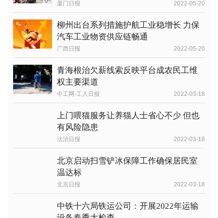
厦门日报
2022-05-20
柳州出台系列措施护航工业稳增长 力保
汽车工业物资供应链畅通
广西日报
2022-05-20
青海根治欠薪线索反映平台成农民工维
权主要渠道
中工网-工人日报
2022-03-18
上门喂猫服务让养猫人士省心不少 但也
有风险隐患
法治日报
2022-03-18
北京启动扫雪铲冰保障工作确保居民室
温达标
北京日报
2022-03-18
中铁十六局铁运公司：开展2022年运输
设备春季大检查