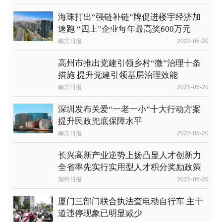
海珠打出“强链补链”牌促进楼宇经济加
速跑 “四上”企业每年最高奖600万元
南方日报
2022-05-20
高州市推出党建引领乡村“微”治理十条
措施 提升党建引领基层治理效能
南方日报
2022-05-20
深圳发布关爱“一老一小”十大行动方案
提升民政兜底保障水平
南方日报
2022-05-20
长兴高新产业逆势上扬凸显人才创新力
全省率先实行实用型人才积分奖励政策
湖州日报
2022-05-20
厦门三部门联合执法查电动自行车 主干
道违停现象已明显减少