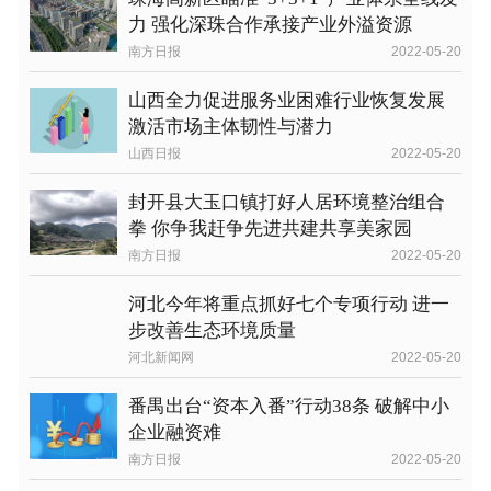
力 强化深珠合作承接产业外溢资源
南方日报
2022-05-20
山西全力促进服务业困难行业恢复发展
激活市场主体韧性与潜力
山西日报
2022-05-20
封开县大玉口镇打好人居环境整治组合
拳 你争我赶争先进共建共享美家园
南方日报
2022-05-20
河北今年将重点抓好七个专项行动 进一
步改善生态环境质量
河北新闻网
2022-05-20
番禺出台“资本入番”行动38条 破解中小
企业融资难
南方日报
2022-05-20