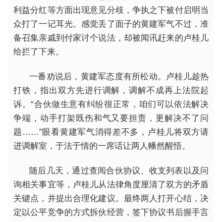
利益分红等方面出现意见分歧，争执之下被付启明当
众打了一记耳光。感觉丢了面子的黄建军气不过，准
备召集亲戚到付家讨个说法，却被闻讯赶来的卢桂儿
给拦了下来。
一番劝说后，黄建军态度有所松动。卢桂儿趁热
打铁，指出双方先进行调解，调解不成再上法院起
诉。“合伙做生意有纠纷很正常，咱们可以依法解决
争端，动手打架既伤和气又要担责，更解决不了问
题……”眼看黄建军气消得差不多，卢桂儿将双方请
进调解室，于法于情的一席话让两人幡然醒悟。
随后几天，通过查阅合伙协议、收支列表以及问
询相关事宜等，卢桂儿从法律角度厘清了双方的矛盾
关键点，并提出合理化建议。最终两人打开心结，决
定以公平竞争的方式拆伙经营，签下协议书后握手言