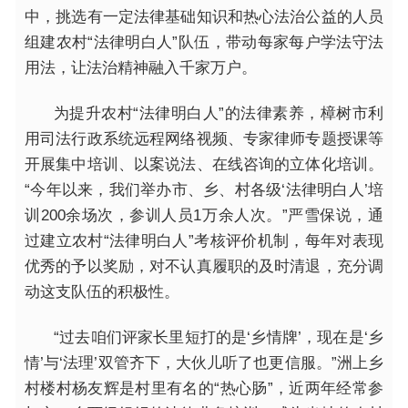
中，挑选有一定法律基础知识和热心法治公益的人员
组建农村“法律明白人”队伍，带动每家每户学法守法
用法，让法治精神融入千家万户。
为提升农村“法律明白人”的法律素养，樟树市利
用司法行政系统远程网络视频、专家律师专题授课等
开展集中培训、以案说法、在线咨询的立体化培训。
“今年以来，我们举办市、乡、村各级‘法律明白人’培
训200余场次，参训人员1万余人次。”严雪保说，通
过建立农村“法律明白人”考核评价机制，每年对表现
优秀的予以奖励，对不认真履职的及时清退，充分调
动这支队伍的积极性。
“过去咱们评家长里短打的是‘乡情牌’，现在是‘乡
情’与‘法理’双管齐下，大伙儿听了也更信服。”洲上乡
村楼村杨友辉是村里有名的“热心肠”，近两年经常参