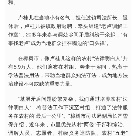
和。
卢桂儿在当地小有名气，担任过镇司法所长。退
休后，卢桂儿被镇政府返聘，牵头组建“老卢调解工
作室”，20多年来参与调处乡间矛盾纠纷千余起，“有
事找老卢”成为当地群众挂在嘴边的“口头禅”。
在樟树市，像卢桂儿这样的农村“法律明白人”共
有5.9万人。他们遍布在村组、奔走于乡间，热衷于
学法普法用法，带动当地群众知法守法，成为地方法
治建设不可或缺的重要力量。
“基层矛盾问题纷繁复杂，我们通过培养农村‘法
律明白人’，将普法工作下沉至村组，打通了法律服
务在农村的‘最后一公里’。”樟树市司法局副局长严雪
保介绍，近年来，市里优先从村“两委”干部和综治、
调解人员、志愿者、村级义务巡防队、农村“五老”