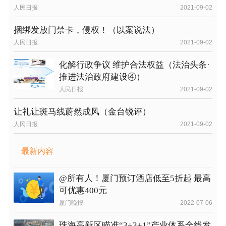
人民日报
2021-09-02
捆绑发放门禁卡，侵权！（以案说法）
人民日报
2021-09-02
化解行政争议 维护合法权益（法治头条·
推进法治政府建设④）
人民日报
2021-09-02
让礼让斑马线蔚然成风（金台锐评）
人民日报
2021-09-02
最新内容
@所有人！厦门预订酒店低至5折起 最高
可优惠400元
厦门晚报
2022-07-06
珠海高新区瞄准“3+3+1”产业体系全线发