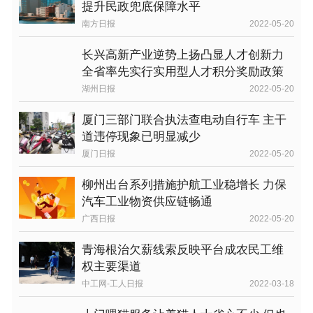
提升民政兜底保障水平
南方日报
2022-05-20
长兴高新产业逆势上扬凸显人才创新力
全省率先实行实用型人才积分奖励政策
湖州日报
2022-05-20
厦门三部门联合执法查电动自行车 主干
道违停现象已明显减少
厦门日报
2022-05-20
柳州出台系列措施护航工业稳增长 力保
汽车工业物资供应链畅通
广西日报
2022-05-20
青海根治欠薪线索反映平台成农民工维
权主要渠道
中工网-工人日报
2022-03-18