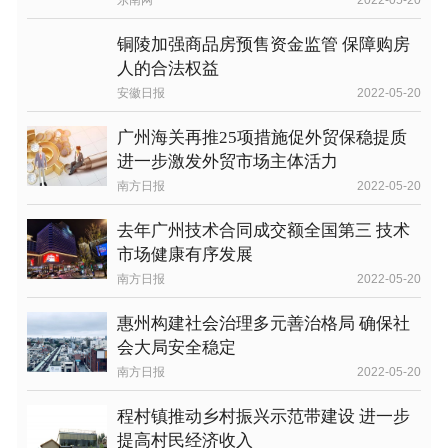
东南网
2022-05-20
铜陵加强商品房预售资金监管 保障购房
人的合法权益
安徽日报
2022-05-20
广州海关再推25项措施促外贸保稳提质
进一步激发外贸市场主体活力
南方日报
2022-05-20
去年广州技术合同成交额全国第三 技术
市场健康有序发展
南方日报
2022-05-20
惠州构建社会治理多元善治格局 确保社
会大局安全稳定
南方日报
2022-05-20
程村镇推动乡村振兴示范带建设 进一步
提高村民经济收入