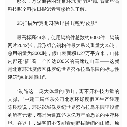
那么，万众期待的北京环球度假区“藏”着哪些高
科技呢？科技日报记者带您抢先了解。
3D扫描为“翼龙园假山”拼出完美“皮肤”
最高标高49米，使用钢构件总数约9000件、钢筋
网片2642张，异形组合钢构件最大吊装重量为25吨，
总用钢量为3000吨，假山表面积1.27万平方米，山体
内部还“插”着一个长达600米的高速过山车——这就
是北京环球度假区侏罗纪世界努布拉岛乐园的标志性
建筑“翼龙园假山”。
“制造这一庞大体量的假山，离不开科技力量的
支撑。”中建二局华东公司北京环球度假区生产经理
陈质毅说，环球影城侏罗纪世界努布拉岛乐园里设置
的所有元素，都是为逼真还原亿万年前恐龙的生存环
境。在这里，游客们不仅能看到挺拔陡峭的山峰、原