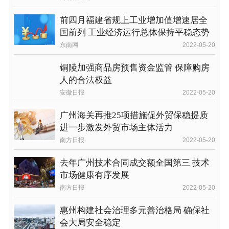
前四月福建省规上工业增加值增速居全
国前列 工业经济运行总体保持平稳态势
东南网
2022-05-20
铜陵加强商品房预售资金监管 保障购房
人的合法权益
安徽日报
2022-05-20
广州海关再推25项措施促外贸保稳提质
进一步激发外贸市场主体活力
南方日报
2022-05-20
去年广州技术合同成交额全国第三 技术
市场健康有序发展
南方日报
2022-05-20
惠州构建社会治理多元善治格局 确保社
会大局安全稳定