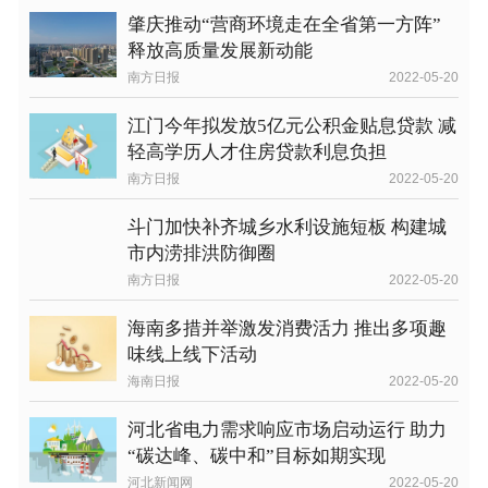
肇庆推动“营商环境走在全省第一方阵”
释放高质量发展新动能
南方日报
2022-05-20
江门今年拟发放5亿元公积金贴息贷款 减
轻高学历人才住房贷款利息负担
南方日报
2022-05-20
斗门加快补齐城乡水利设施短板 构建城
市内涝排洪防御圈
南方日报
2022-05-20
海南多措并举激发消费活力 推出多项趣
味线上线下活动
海南日报
2022-05-20
河北省电力需求响应市场启动运行 助力
“碳达峰、碳中和”目标如期实现
河北新闻网
2022-05-20