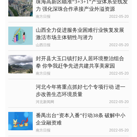
珠海高新区瞄准“3+3+1”产业体系全线发
力 强化深珠合作承接产业外溢资源
南方日报
2022-05-20
山西全力促进服务业困难行业恢复发展
激活市场主体韧性与潜力
山西日报
2022-05-20
封开县大玉口镇打好人居环境整治组合
拳 你争我赶争先进共建共享美家园
南方日报
2022-05-20
河北今年将重点抓好七个专项行动 进一
步改善生态环境质量
河北新闻网
2022-05-20
番禺出台“资本入番”行动38条 破解中小
企业融资难
南方日报
2022-05-20