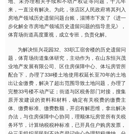
地、未办理相关手续和不动产权证等问题，十几年
来，一直没有解决。为此，张店区人民政府将其列入
房地产领域历史遗留问题台账，淄博市下发了《进一
步化解全市房地产领域历史遗留问题的指导意见》，
体育场街道高度重视，成立专班，负责化解。
为解决恒兴花园32、33职工宿舍楼的历史遗留问
题，体育场街道集体研究，主动作为，在山东恒兴茂
业地产发展有限公司、区住房保障中心、体坛房管所
配合下，办理了33#楼土地使用权延长至70年的土地
出让金缴费，解决了超出范围导致土地问题，办理了
完整33号楼不动产证；街道与区税务部门对接，搜集
原开发建设的资料和材料，确定有关税费的缴费主
体、缴费标准、缴费数额，开启有解思维，拿出解决
办法，与住房保障中心协同，理顺体坛房管所有关税
务环节，计算纳税税种标准，已开具住户购房发票，
分三天组织居民到不动产登记中心办理契税缴纳，分