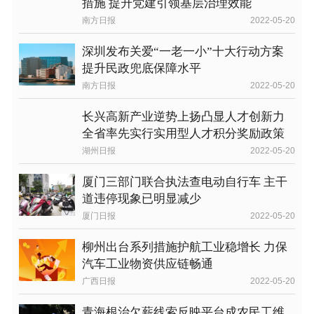
措施 提升党建引领基层治理效能
南方日报
2022-05-20
深圳发布关爱“一老一小”十大行动方案
提升民政兜底保障水平
南方日报
2022-05-20
长兴高新产业逆势上扬凸显人才创新力
全省率先实行实用型人才积分奖励政策
湖州日报
2022-05-20
厦门三部门联合执法查电动自行车 主干
道违停现象已明显减少
厦门日报
2022-05-20
柳州出台系列措施护航工业稳增长 力保
汽车工业物资供应链畅通
广西日报
2022-05-20
青海根治欠薪线索反映平台成农民工维