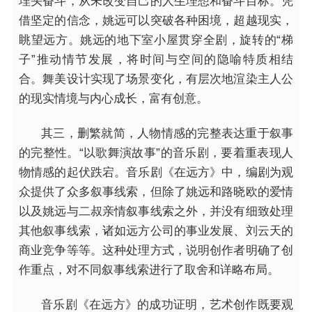
埋头奋斗，从未改变自己的人生理想和奋斗目标。凭
借坚定的信念，姚远可以突破各种困境，超越现实，
眺望远方。姚远的地下室小屋贯穿全剧，旋转的“梯
子”推动情节发展，将时间与空间的隐喻特质相结
合。舞美设计实现了场景变化，有层次地渲染主人公
的现实情境与内心成长，富有创意。
其三，删繁就简，人物情感的完整表达重于叙事
的完整性。“以歌舞演故事”的音乐剧，要着重表现人
物情感的起伏跌宕。音乐剧《在远方》中，编剧为观
众提供了众多叙事线索，但除了姚远和路晓欧的爱情
以及姚远与二叔亲情叙事线索之外，并没有细致处理
其他叙事线索，诸如远方公司的事业发展、刘云天的
商业竞争等等。这种处理方式，说明创作者明确了创
作重点，对不同叙事线索进行了取舍和详略布局。
音乐剧《在远方》的成功证明，艺术创作既要观