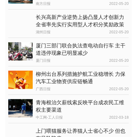
南方日报
2022-05-20
长兴高新产业逆势上扬凸显人才创新力
全省率先实行实用型人才积分奖励政策
湖州日报
2022-05-20
厦门三部门联合执法查电动自行车 主干
道违停现象已明显减少
厦门日报
2022-05-20
柳州出台系列措施护航工业稳增长 力保
汽车工业物资供应链畅通
广西日报
2022-05-20
青海根治欠薪线索反映平台成农民工维
权主要渠道
中工网-工人日报
2022-03-18
上门喂猫服务让养猫人士省心不少 但也