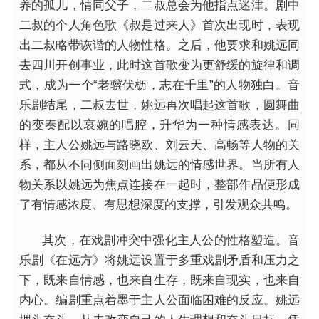
养的孤儿，情同父子，二叔总会为他指点迷津。剧中
二叔的个人角色歌《叔是过来人》首次出现时，表现
出二叔略带诙谐的人物性格。之后，他要求和姚远同
去四川开创事业，此时这首歌变为更舒缓的旋律和调
式，成为一个“老骥伏枥，志在千里”的人物独白。音
乐剧结尾，二叔去世，姚远再次唱起这首歌，圆舞曲
的变奏配以哀婉的唱腔，升华为一种情感表达。同
样，主人公姚远与路晓欧、刘云天、高畅等人物的关
系，都从不同侧面刻画出姚远的情感世界。当所有人
物关系以姚远为焦点连接在一起时，整部作品便形成
了有情感浓度、有思想深度的支撑，引发观众共鸣。
其次，在戏剧冲突中强化主人公的性格塑造。音
乐剧《在远方》将姚远设置于多重戏剧矛盾和压力之
下，既来自情感，也来自生存，既来自现实，也来自
内心。编剧重点着墨于主人公面临困难的反应。姚远