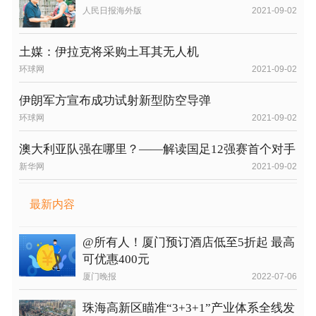
人民日报海外版
2021-09-02
土媒：伊拉克将采购土耳其无人机
环球网
2021-09-02
伊朗军方宣布成功试射新型防空导弹
环球网
2021-09-02
澳大利亚队强在哪里？——解读国足12强赛首个对手
新华网
2021-09-02
最新内容
@所有人！厦门预订酒店低至5折起 最高
可优惠400元
厦门晚报
2022-07-06
珠海高新区瞄准“3+3+1”产业体系全线发