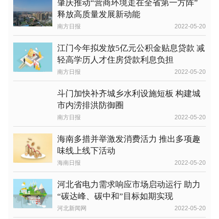
肇庆推动“营商环境走在全省第一方阵”
释放高质量发展新动能
南方日报
2022-05-20
江门今年拟发放5亿元公积金贴息贷款 减
轻高学历人才住房贷款利息负担
南方日报
2022-05-20
斗门加快补齐城乡水利设施短板 构建城
市内涝排洪防御圈
南方日报
2022-05-20
海南多措并举激发消费活力 推出多项趣
味线上线下活动
海南日报
2022-05-20
河北省电力需求响应市场启动运行 助力
“碳达峰、碳中和”目标如期实现
河北新闻网
2022-05-20