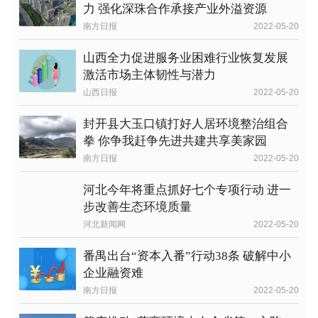
力 强化深珠合作承接产业外溢资源
南方日报
2022-05-20
山西全力促进服务业困难行业恢复发展
激活市场主体韧性与潜力
山西日报
2022-05-20
封开县大玉口镇打好人居环境整治组合
拳 你争我赶争先进共建共享美家园
南方日报
2022-05-20
河北今年将重点抓好七个专项行动 进一
步改善生态环境质量
河北新闻网
2022-05-20
番禺出台“资本入番”行动38条 破解中小
企业融资难
南方日报
2022-05-20