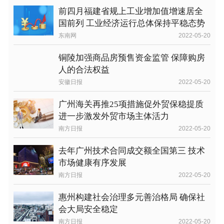
前四月福建省规上工业增加值增速居全
国前列 工业经济运行总体保持平稳态势
东南网
2022-05-20
铜陵加强商品房预售资金监管 保障购房
人的合法权益
安徽日报
2022-05-20
广州海关再推25项措施促外贸保稳提质
进一步激发外贸市场主体活力
南方日报
2022-05-20
去年广州技术合同成交额全国第三 技术
市场健康有序发展
南方日报
2022-05-20
惠州构建社会治理多元善治格局 确保社
会大局安全稳定
南方日报
2022-05-20