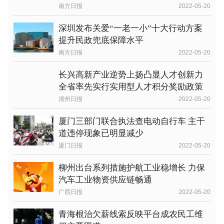
南方日报
2022-05-20
深圳发布关爱“一老一小”十大行动方案
提升民政兜底保障水平
南方日报
2022-05-20
长兴高新产业逆势上扬凸显人才创新力
全省率先实行实用型人才积分奖励政策
湖州日报
2022-05-20
厦门三部门联合执法查电动自行车 主干
道违停现象已明显减少
厦门日报
2022-05-20
柳州出台系列措施护航工业稳增长 力保
汽车工业物资供应链畅通
广西日报
2022-05-20
青海根治欠薪线索反映平台成农民工维