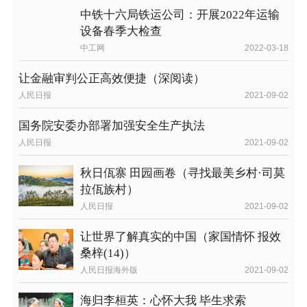
中铁十六局铁运公司：开展2022年运输
设备春季大检查
中工网
2022-03-18
让金融审判公正高效便捷（深阅读）
人民日报
2021-09-02
国务院安委办部署加强安全生产执法
人民日报
2021-09-02
秋日佤寨 田园画卷（寻找最美乡村·司莫
拉佤族村）
人民日报
2021-09-02
让世界了解真实的中国（家国情怀 报效
桑梓(14)）
人民日报海外版
2021-09-02
海归李桓英：心怀大我 毕生求索