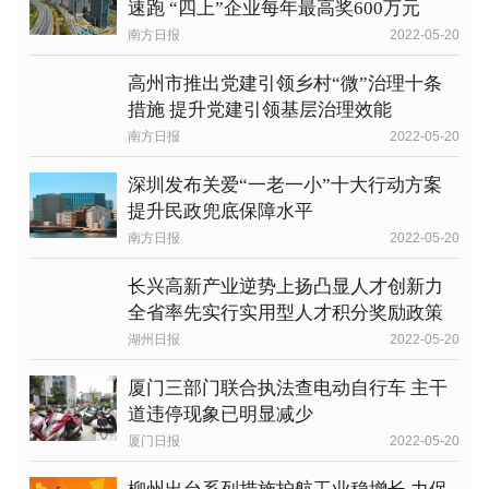
速跑 “四上”企业每年最高奖600万元
南方日报
2022-05-20
高州市推出党建引领乡村“微”治理十条
措施 提升党建引领基层治理效能
南方日报
2022-05-20
深圳发布关爱“一老一小”十大行动方案
提升民政兜底保障水平
南方日报
2022-05-20
长兴高新产业逆势上扬凸显人才创新力
全省率先实行实用型人才积分奖励政策
湖州日报
2022-05-20
厦门三部门联合执法查电动自行车 主干
道违停现象已明显减少
厦门日报
2022-05-20