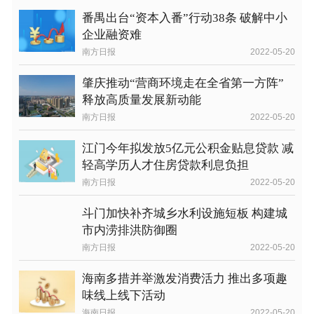
番禺出台“资本入番”行动38条 破解中小
企业融资难
南方日报
2022-05-20
肇庆推动“营商环境走在全省第一方阵”
释放高质量发展新动能
南方日报
2022-05-20
江门今年拟发放5亿元公积金贴息贷款 减
轻高学历人才住房贷款利息负担
南方日报
2022-05-20
斗门加快补齐城乡水利设施短板 构建城
市内涝排洪防御圈
南方日报
2022-05-20
海南多措并举激发消费活力 推出多项趣
味线上线下活动
海南日报
2022-05-20