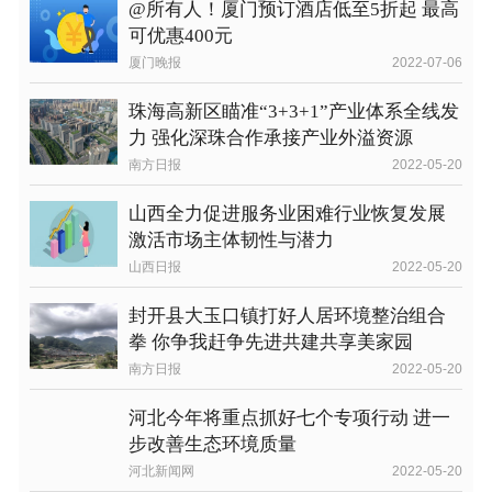
@所有人！厦门预订酒店低至5折起 最高
可优惠400元
厦门晚报
2022-07-06
珠海高新区瞄准“3+3+1”产业体系全线发
力 强化深珠合作承接产业外溢资源
南方日报
2022-05-20
山西全力促进服务业困难行业恢复发展
激活市场主体韧性与潜力
山西日报
2022-05-20
封开县大玉口镇打好人居环境整治组合
拳 你争我赶争先进共建共享美家园
南方日报
2022-05-20
河北今年将重点抓好七个专项行动 进一
步改善生态环境质量
河北新闻网
2022-05-20