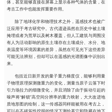
体，甚至能够直接在屏幕上显示各种气体的含量，在
考古工作中也能发挥重要作用。
除了地球化学和物理技术之外，遥感技术也被广
泛应用于考古研究中。古代遗迹虽然在历史中被土壤
掩埋或者为荒草以及树木覆盖，但人工建筑与周围没
有人为活动影响的原生土壤存在土壤成分、水分、地
表温度等环境因素的差异，虽然在可见光下这些差异
可能无法辨别，但却可以在遥感的光谱图像中识别出
来。
包括
近
日新开发的
量子
重力梯度仪，能够利用
量
子
物理原理探测微重力的变化，测量当原子云落下时
引力场拉力的细微变化，并且消除了由于振动引起的
噪声将“解锁”高空间分辨率的重力映射，
大大
改进地
质地形图的绘制，这一传感器同样能被用在考古上，
可以在不破坏
性
挖掘的情况下测绘墓穴和隐藏在地下