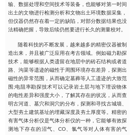
输、数据处理和空间技术等装备，也能够对第一时间
出土的文物进行检测分析和文物出土环境数据采集，
但仪器仍然存在着一定的缺陷，对部分数据结果也没
法精确把握，导致后续仍然要进行长久的测量校对。
随着科技的不断发展，越来越多的精密仪器被制
造出来，并且被广泛应用在考古领域。例如磁力勘探
技术，能够根据人类遗留在地层中的砖石结构或者道
路、沟渠等遗迹的磁
性
于周围环境存在差异，探测出
磁
性
的异常范围，从而确定墓葬等人工遗迹的大致范
围;电阻率勘探技术可以记录岩土层与地下埋设物体
的电
性
差异和强度大小，了解其存在的状况，从而查
明古河道、墓穴和洞穴的分布，探测和寻找古城墙、
大型夯土建筑基址的埋藏深度及夯土厚度等。精密的
有害
气体分析仪是气体分析仪的一种，它能够有效探
测地下存在的沼气、CO、氯气等对人体
有害
的气