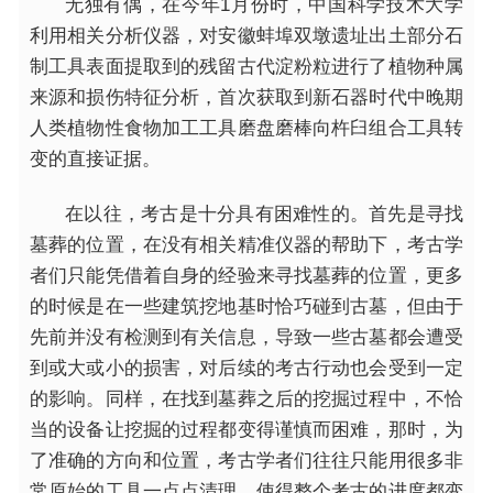
无独有偶，在今年1月份时，中国科学技术大学
利用相关分析仪器，对安徽蚌埠双墩遗址出土部分石
制工具表面提取到的残留古代淀粉粒进行了植物种属
来源和损伤特征分析，首次获取到新石器时代中晚期
人类植物
性
食物加工工具磨盘磨棒向杵臼组合工具转
变的直接证据。
在以往，考古是十分具有困难
性
的。首先是寻找
墓葬的位置，在没有相关精准仪器的帮助下，考古学
者们只能凭借着自身的经验来寻找墓葬的位置，更多
的时候是在一些建筑挖地基时恰巧碰到古墓，但由于
先前并没有检测到有关信息，导致一些古墓都会遭受
到或大或小的损害，对后续的考古行动也会受到一定
的影响。同样，在找到墓葬之后的挖掘过程中，不恰
当的设备让挖掘的过程都变得谨慎而困难，那时，为
了准确的方向和位置，考古学者们往往只能用很多非
常原始的工具一点点清理，使得整个考古的进度都变